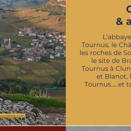
& 
L’abbaye
Tournus, le Ch
les roches de So
le site de B
Tournus à Cluny
et Blanot,
Tournus…..et ta
toursime.com