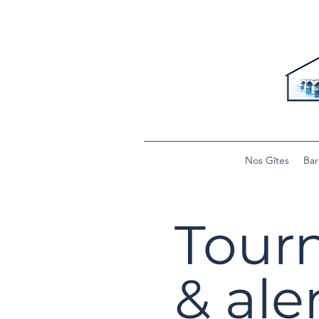
Nos Gîtes
Bar
Tour
& ale