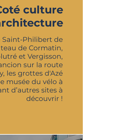
Coté culture
architecture
 Saint-Philibert de
âteau de Cormatin,
lutré et Vergisson,
rancion sur la route
, les grottes d'Azé
 le musée du vélo à
nt d’autres sites à
découvrir !