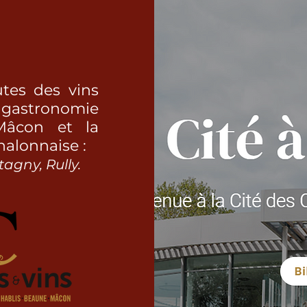
utes des vins
a gastronomie
Mâcon et la
alonnaise :
agny, Rully.