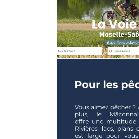
https://www.lavo
Pour les pê
Vous aimez pêcher ? A
plus, le Mâconnais
offre une multitude d
Rivières, lacs, plans 
est large pour vou