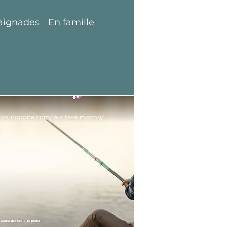
aignades
En famille
-bourgogne.com/la-cite-a-macon/