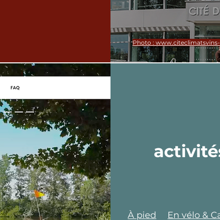
Photo : www.citeclimatsvins
activité
À pied
En vélo & 