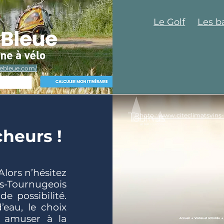
Le Golf
Les b
iebleue.com/
Photo : www.citeclimatsvins
cheurs !
lors n’hésitez
-Tournugeois
e possibilité.
d’eau, le choix
s amuser à la