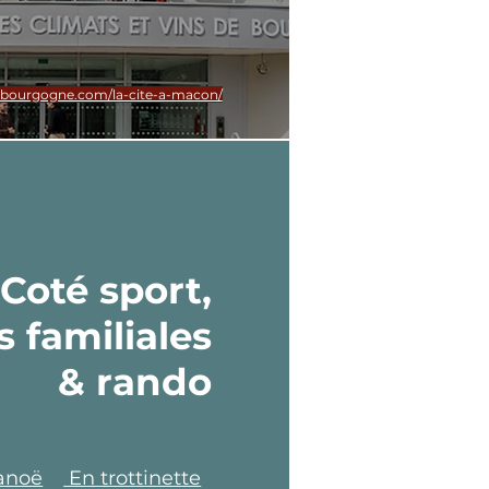
-bourgogne.com/la-cite-a-macon/
Coté
sport,
s familiales
& rando
Canoë
En trottinette